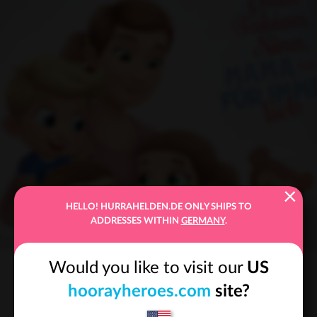
×
HELLO! HURRAHELDEN.DE ONLY SHIPS TO
ADDRESSES WITHIN
GERMANY
.
Would you like to visit our
US
Buch für Mama + 1, 2 oder 3 Kinder
hoorayheroes.com
site?