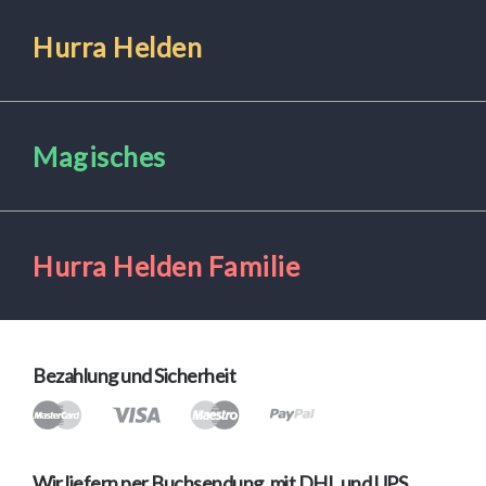
Hurra Helden
Magisches
Hurra Helden Familie
Bezahlung und Sicherheit
Wir liefern per Buchsendung, mit DHL und UPS