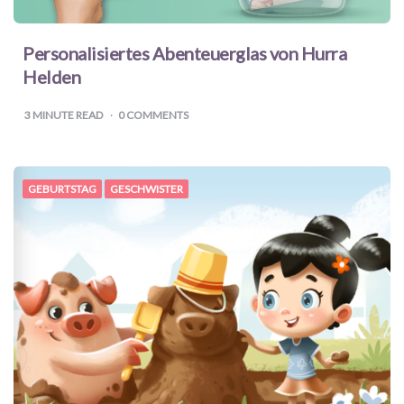
Haustiere
Freebies
Personalisiertes Abenteuerglas von Hurra
Helden
3
MINUTE READ
0 COMMENTS
GEBURTSTAG
GESCHWISTER