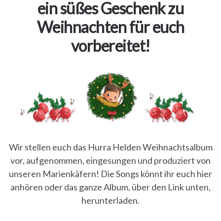
Papas
ein süßes Geschenk zu
Weihnachten für euch
Bücher
vorbereitet!
für
Mamas
Bücher
für
Wir stellen euch das Hurra Helden Weihnachtsalbum
Großeltern
vor, aufgenommen, eingesungen und produziert von
unseren Marienkäfern! Die Songs könnt ihr euch hier
Bücher
anhören oder das ganze Album, über den Link unten,
für
herunterladen.