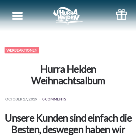
Bücher
für
Geschwister
WERBEAKTIONEN
Bücher
Hurra Helden
für
Weihnachtsalbum
Paare
OCTOBER 17, 2019
0 COMMENTS
Bücher
Unsere Kunden sind einfach die
für
Besten, deswegen haben wir