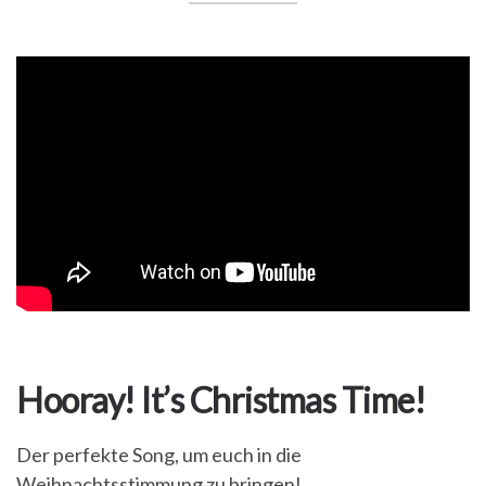
Haustiere
Freebies
Hooray! It’s Christmas Time!
Der perfekte Song, um euch in die
Weihnachtsstimmung zu bringen!