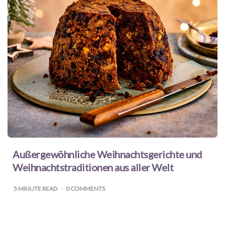
Papas
Bücher
für
Mamas
Bücher
für
Großeltern
Außergewöhnliche Weihnachtsgerichte und
Weihnachtstraditionen aus aller Welt
Bücher
5
MINUTE READ
0 COMMENTS
für