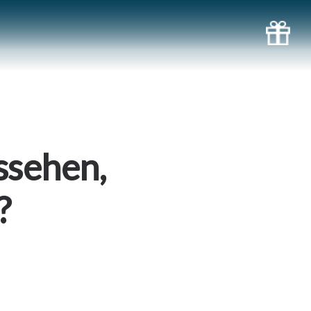
ssehen,
?