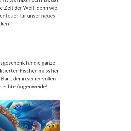
le Zeit der Welt, denn wie
benteuer für unser
neues
cken!
sgeschenk für die ganze
lisierten Fischen muss her
art, der in seiner vollen
ine echte Augenweide!