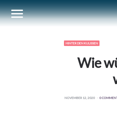
r für
HINTER DEN KULISSEN
wister
Wie wü
r für
NOVEMBER 12, 2020
0 COMMEN
r für