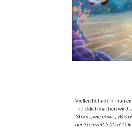
Vielleicht habt ihr nun 
glücklich machen wird, 
Storys, wie etwa „
Was wä
der Steinzeit lebten
“? Di