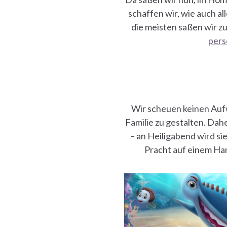
schaffen wir, wie auch al
ies
die meisten saßen wir z
pers
Wir scheuen keinen Auf
Familie zu gestalten. Dahe
– an Heiligabend wird si
Pracht auf einem Ham