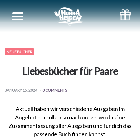
Bücher
für
Geschwister
NEUE BÜCHER
Bücher
Liebesbücher für Paare
für
JANUARY 15, 2024
0 COMMENTS
Paare
Aktuell haben wir verschiedene Ausgaben im
Bücher
Angebot – scrolle also nach unten, wo du eine
Zusammenfassung aller Ausgaben und für dich das
für
passende Buch finden kannst.