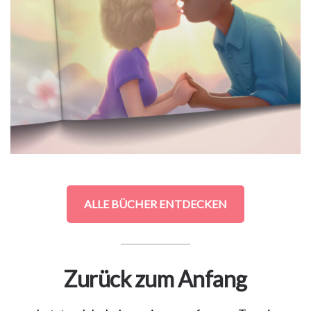
Haustiere
Freebies
ALLE BÜCHER ENTDECKEN
Zurück zum Anfang